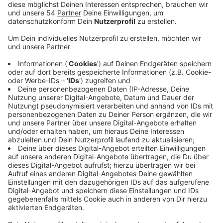
Anzeige
Gleichzeitig gebe es aber auch viele Gruppen, die
helfen wollen. Stadt, Caritas und Sozial-Holding wollen
jetzt Helfende und Hilfesuchende zusammenbringen.
Ältere Menschen können sich an den
Pflegestützpunkt der Stadt wenden, wenn sie zum
Beispiel Hilfe beim Einkauf oder bei Besorgungen
brauchen. Die Hilfe kommt dann von Mitarbeitern der
Sozial-Holding, die sich freiwillig gemeldet haben, um
ältere Mönchengladbacher zu unterstützen. Wer
selber Unterstützung anbieten möchte, kann sich beim
Freiwilligenzentrum der Caritas melden, das die
Hilfsangebote koordiniert.
Pflegestützpunkt des Fachbereichs Altenhilfe:
montags bis freitags von 8:30 bis 15:00 Uhr unter der
Rufnummer 02161 / 25-6725