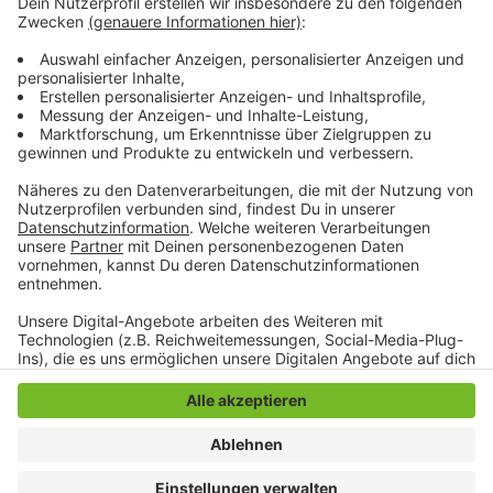
Freiwilligenzentrum Caritas: montags, mittwochs und
freitags jeweils von 9:00 bis 14:00 Uhr unter der
Rufnummer 02166-40207 oder per Mail an fwz-
mg@caritas-mg.de
Anzeige
Anzeige
Anzeige
Anzeige