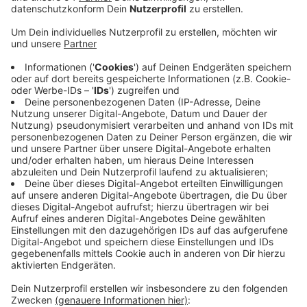
Zuvor hatte das Bündnis genügend Stimmen
gesammelt, um das Bürgerbegehren in den Stadtrat
einzubringen. Jetzt steht fest, dass die Hauptschulen
Kirschhecke und Neuwerk nicht geschlossen werden.
Der Stadtrat hat in seiner Sitzung über das
Bürgerbegehren abgestimmt und mehrheitlich dem
Bürgerbegehren zugestimmt. Die SPD Fraktion hätte
die Entscheidung gern in einem Bürgerentscheid
gesehen. Dazu kommt es nun nicht. Somit werden die
beiden Hauptschulen nicht, wie zunächst geplant,
auslaufen. Eltern können ihre Kinder damit vom 19. bis
zum 23. Februar dort anmelden. Die FDP begrüßt das
Bürgerbegehren - doch jetzt sei entscheidend, ob die
Schulen ihre zweite Chance nutzen können und genug
Anmeldezahlen erreichen.
Anzeige