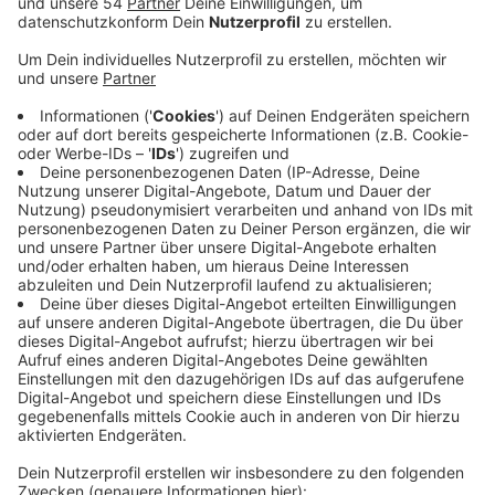
Anzeige
Damit wurde von den Ampel-Fraktionen aber auch der
von Oberbürgermeister Felix Heinrichs durchgesetzte
Planungsstopp des "Rathauses der Zukunft" in Rheydt
bestätigt. Kommende Woche stimmt der Rat dann
über die Empfehlungen des Hauptausschusses ab. Die
neuen Rathaus-Pläne bringen laut Stadt aber auch
einige sogenannte Prüfungsaufträge mit sich. So
müsse unter anderem geprüft werden, ob das
Karstadt-Gebäude als Teil des zukünftigen Rathauses
an die städtische Entwicklungsgesellschaft oder ganz
an die Stadt verkauft werde. Außerdem müssen die
Sanierung des Verwaltungsstandorts Oberstadt und
die Nutzung einer Immobilie im Nordpark als
Übergangslösung erst noch geprüft werden, so die
Stadt.