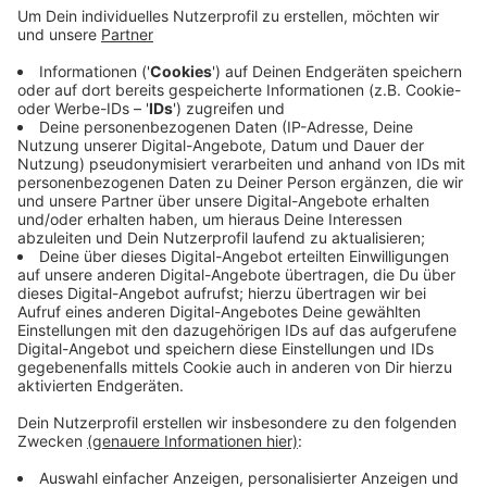
Anzeige
Unter anderem wegen einiger Verletzungen habe
Hannes Wolf bei Borussia nie die Rolle spielen können,
die man sich gewünscht habe, heißt es von Borussias
Geschäftsführer Sport Roland Virkus. Wolf war 2020
von RB Leipzig zur Borussia gekommen - zunächst auf
Leihbasis. 2021 wurde er dann dann fest verpflichtet.
Anzeige
Anzeige