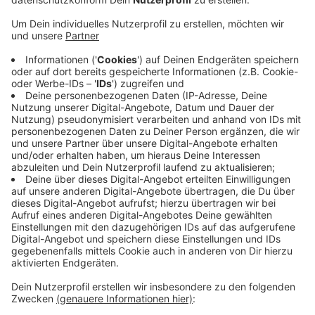
Anzeige
Vor allem gibt es immer weniger Nachwuchs, viele
Lehrstellen blieben auch im letzten Jahr unbesetzt.
Immer mehr Handwerks-Betriebe setzen aber
offenbar auch auf ausländische Fachkräfte, um
Ausbildungsplätze zu besetzen. Das zeigen jetzt
veröffentliche Zahlen der Landesstatistiker. Im Jahr
2012 gab es knapp 290 Auszubildende mit
ausländischer Staatsbürgerschaft, 2022 waren es über
400. Und das, obwohl die Gesamtzahl der Azubis im
Handwerk gesunken ist.
Anzeige