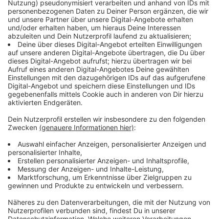
in deutschen Kinos und beim Streamingdienst
Peacock.
Anzeige
Bodies Bodies Bodies
Anzeige
Ganz frisch in die deutschen Kinos ist der
Horrorkomödienstreifen "Bodies Bodies Bodies"
gekommen. Eine Gruppe von Freunden spielt ihr
Lieblingsspiel "Bodies Bodies Bodies". Ein Spieler wird
zum Mörder bestimmt, der, nachdem das Licht
gelöscht wurde, ein Opfer auswählt, indem er ihm auf
die Schulter klopft. Der so Ermordete muss sich auf
den Boden legen und tot stellen, während alle anderen
versuchen zu erraten, wer der Mörder ist. Wer denkt,