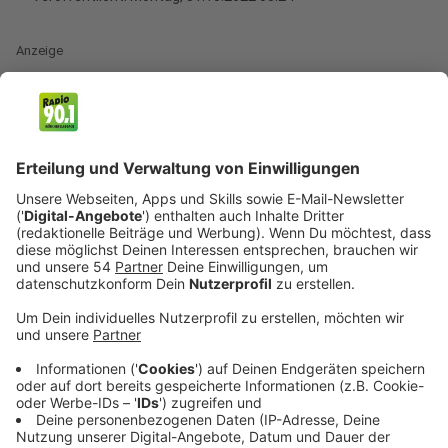
Anzeige
Halloween Ends
Anzeige
Die berühmte Halloween-Reihe, die es nun schon seit
1978 gibt, kommt mit "Halloween Ends" zurück.
Michael Myers geht mal wieder auf Messerjagd, Jamie
Lee Curtis verkörpert erneut das Lieblingsopfer von
Myers - Laurie Strode. Ob Michael Myers dann für
immer Geschichte sein wird - wie es beim Namen
"Halloween Ends" zumindest zu vermuten lässt -
lassen wir mal so dahingestellt.
"Halloween Ends" (FSK 18) läuft seit dem 13. Oktober