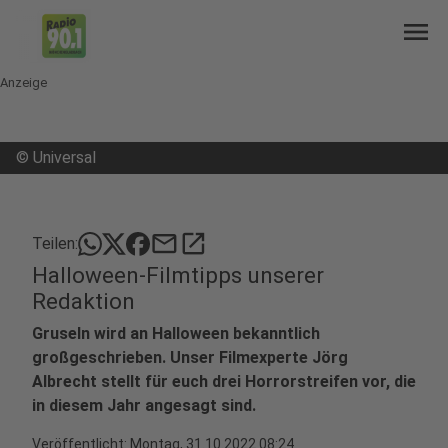
menu
Anzeige
©
Universal
mail
open_in_new
Teilen:
Halloween-Filmtipps unserer
Redaktion
Gruseln wird an Halloween bekanntlich
großgeschrieben. Unser Filmexperte Jörg
Albrecht stellt für euch drei Horrorstreifen vor, die
in diesem Jahr angesagt sind.
Veröffentlicht:
Montag, 31.10.2022 08:24