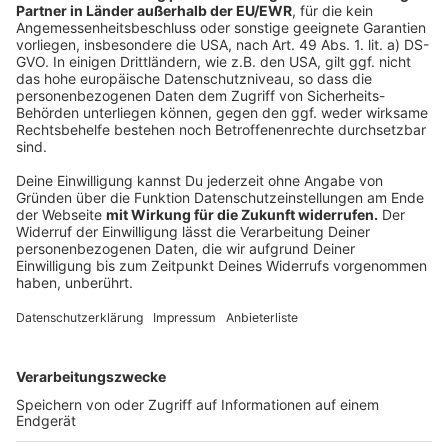
"Smile - Siehst du es auch?" anschauen. Dieser
Horrorthriller garantiert Gänsehaut. Kinokritiker haben
den Film durchweg positiv bewertet. Die Handlung
lässt sich ungefähr so beschreiben: Eine junge Frau
wird von einer bösartigen Kreatur heimgesucht, doch
nur sie scheint sie zu sehen. Sie sucht bei der
Therapeutin Rose Cotter, doch sie verharmlost die
Schilderungen der Patientin, bis sich das Mädchen vor
ihren Augen umbringt. Erst dann merkt sie, dass an der
Geschichte doch etwas dran sein könnte.
"Smile - Siehst du es auch?" (FSK 16) ist seit dem 27.
September in deutschen Kinos.
Anzeige
©
Paramount