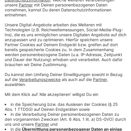
dass es im Film so harmlos zugeht, wird sich natürlich
relativ schnell getäuscht fühlen.
"Bodies Bodies Bodies" (FSK 16) läuft seit dem 27.
Oktober in deutschen Kinos.
Anzeige
©
Sony Pictures
Anzeige
Smile - Siehst du es auch?
Anzeige
Wer auf absoluten Nervenkitzel steht, sollte sich