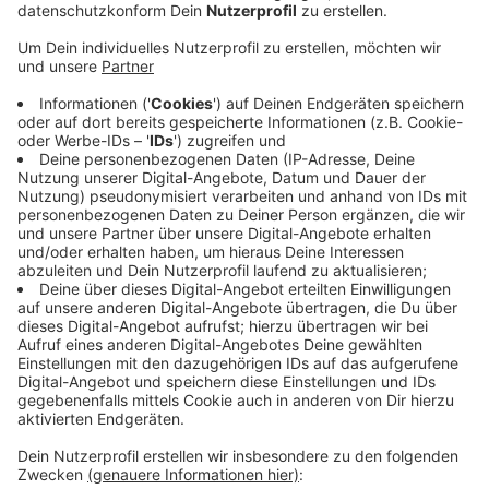
Anzeige
Das kündigt die Stadt an, nachdem das Land NRW
Unterstützung für die Kommunen zugesagt hatte.
Viele Städte hatten die Elterngebühren während der
Pandemie erlassen. Das hatte allerdings Löcher in die
Stadtkassen gerissen. Das Land gleicht die Verluste
der Stadt Mönchengladbach jetzt für insgesamt
zweieinhalb Monate aus. Die Monate Mai und Juni
wurden bereits erstattet. Für den Juli wird nochmal die
Hälfte der Beiträge erlassen. Somit wird für
kommenden Monat nur die Hälfte des Elternbeitrags
vom Konto eingezogen, beziehungsweise bei
manuellen Zahlungen muss nur die Hälfte überwiesen
werden.
Anzeige