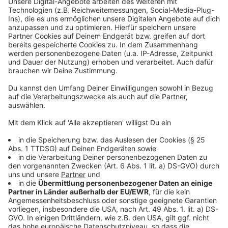
Was haben die Fälle von zwei missbrauchten Frauen
mit dem mysteriösen Anruf zu tun? Verônica stößt bei
Akzeptieren
ihren Ermittlungen schnell auf einen Dating-Website-
powered by
Usercentrics Consent
Killer…
Management Platform
Anzeige
©
Copyright: Netflix
Verônica Torres gräbt sich tief in alte Fälle hinein.
Schnappt sich der Täter die Frauen über eine Dating-
Plattform?
Anzeige
©
Copyright: Netflix
Polizist Brandao (Eduardo Moscovis) trägt ein dunkles
Geheimnis in sich.