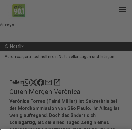
menu
Anzeige
©
Netflix
Verônica gerät schnell in ein Netz voller Lügen und Intrigen.
mail
open_in_new
Teilen:
Guten Morgen Verônica
Verônica Torres (Tainá Müller) ist Sekretärin bei
der Mordkommission von São Paulo. Ihr Alltag ist
wenig aufregend. Doch das ändert sich
schlagartig, als sie eines Tages Zeugin eines
schrecklichen Selbstmords wird, der bei ihr alte