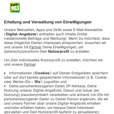
Wunden aufreißt.
Veröffentlicht:
Samstag, 10.10.2020 21:33
Anzeige
Kurz darauf erhält sie einen mysteriösen Anruf einer
Frau, die um ihr Leben bettelt.
Verônica stürzt sich in dieses Projekt, das weitere
Fragen aufwirft. Zwei vernachlässigte Fälle aus der
Vergangenheit scheinen irgendwie mit dem Anruf in
Verbindung zu stehen. Der Fall einer jungen Frau, die
von einem Internetbetrüger hintergangen wurde. Und
derFall von Janete, der Frau des hochrangigen
Polizeiermittlers Brandão. Und damit ist weiterer Ärger
vorprogrammiert.