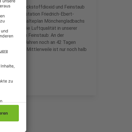
erte von Stickstoffdioxid und Feinstaub
an der Messstation Friedrich-Ebert-
s dem Lufteinhalteplan Mönchengladbachs
re hat sich die Luftqualität in unserer
Beispiel beim Feinstaub: An der
erte vor 10 Jahren noch an 42 Tagen
 vier Tagen. Mittlerweile ist nur noch halb
n erlauben.