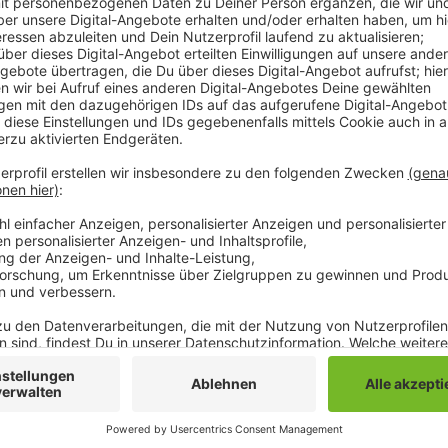
Das Landesumweltamtes hat jetzt die Jahresmittelw
für das zurückliegende Jahr ausgewertet. Die Werte 
Straße bleiben zunächst stabil. Die Maßnahmen au
scheinen also zu wirken - innerhalb der letzten 10 Jah
Stadt sogar deutlich verbessert. Das sieht man zum 
Messstelle Friedrich-Ebert-Straße waren die Grenzw
überschritten worden - im vorletzten Jahr nur noch an
so viel Feinstaub in der Luft, wie die Umweltvorgabe
Anzeige