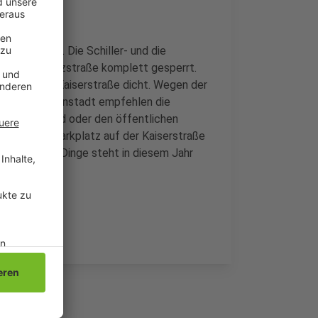
en gesperrt. Die Schiller- und die
nd Steinmetzstraße komplett gesperrt.
raße in die Kaiserstraße dicht. Wegen der
s in der Innenstadt empfehlen die
it dem Fahrrad oder den öffentlichen
in Fahrrad-Parkplatz auf der Kaiserstraße
der schönen Dinge steht in diesem Jahr