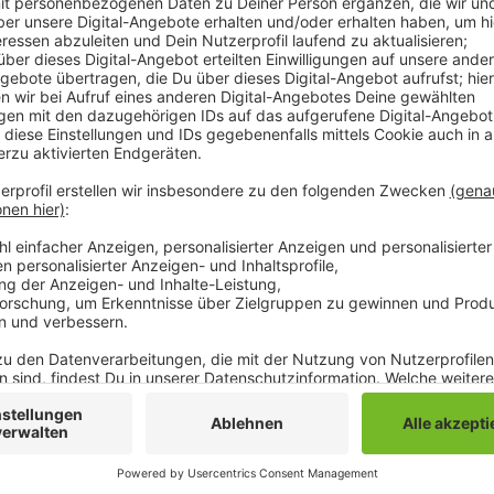
Anzeige
Dafür werden allerdings auch einige umliegende Straß
Humboldstraße sind zwischen der Regentenstraße u
Außerdem ist auch die Durchfahrt von der Bismarckst
Straßensperrungen und der zentralen Lage des Event
Veranstalter, nicht mit dem Auto, sondern zu Fuß, m
Verkehrsmitteln zu kommen. Für Radfahrer ist auch e
Ecke Bismarckstraße eingerichtet. Greta, der Markt 
unter dem Motto "Greta meets Hollywood".
Anzeige