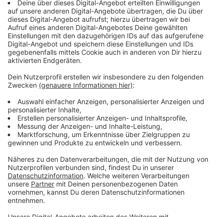
• Aachener Straße (von Bundesautobahn bis
Pfingsgraben)
• Albert-Brülls-Straße
• Hehn (von der Überquerung der Bundesautobahn bis
zum Parkplatz)
• Am Borussiapark
• Heinz-Nixdorf-Straße
• Am Hockeypark
• Helmut-Grashoff-Straße
• Am Nordpark
• Hennes-Weisweiler-Allee