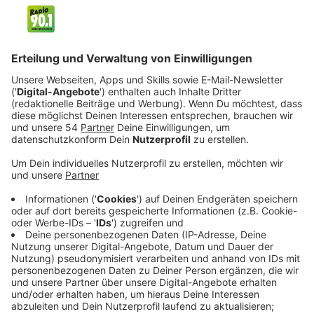
Anzeige
Am Sonntag empfängt die Borussia den 1. FC Köln
zum Derby im Borussia-Park. Schon vorab hat die
Stadt Mönchengladbach in Absprache mit der Polizei
ein Glas-, Flaschen- und Dosenverbot für den Sonntag
im Umfeld des Stadions verhangen. Das gilt von 11 Uhr
Sonntagvormittag bis 20 Uhr am Abend. Das Mitführen
und der Verkauf von Gläsern, Glasflaschen und
Getränkedisen ist in der Zeit verboten. Eine Übersicht,
auf welchen Straßen das Verbot gilt, findet ihr in den
Nachrichten auf radio901.de
Anzeige
Hier gilt das Verbot:
Anzeige