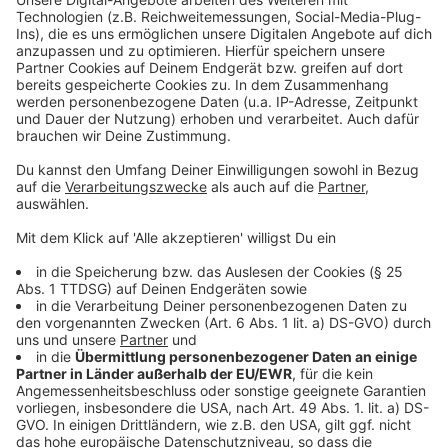
• Am Sitterhof
• Konrad-Zuse-Ring
• Belgrader Straße
• Lilienthalstraße
• Dr.-Alfred-Gerhards-Straße
• Liverpooler Allee
• Dr.-Albert-Jordan-Straße
• Madrider Straße
• Enscheder Straße
• St.-Christophorus-Straße 1-60
• Gladbacher Straße (von Pfingsgraben bis Haus-Nr.
299)