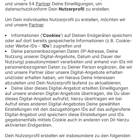
Anzeige
Demnach kan die Stadt Mönchengladbach im Moment
nur im Rahmen von Förderprogrammen gezielte
Maßnahmen zum Glasfaserausbau anstoßen. Um
Gigabit-City zu werden müssten Telekommunikations
Infrastrukturanbieter, wie die Telekom, alle Adressen
bei uns mit Glasfaserkabeln erschließen. Im Moment
würden die verschiedenen Anbieter aber unnötige
Doppelstrukturen aufbauen. Besonders in den
Innenstädten erschwere das einen flächendeckenden
Glasfaserausbau. Insgesamt stünden die Chancen aber
gut, dass man bis 2030 eine flächendeckende Gigabit-
Infrastruktur über den privatwirtschaftlichen Markt
aufbauen könne, so das Papier. Für eine noch
schnellere reine flächendeckende Glasfaseranbindung,