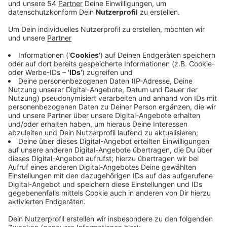
Das zuständige Unternehmen Deutsche Glasfaser
eröffnet offiziell sein Baubüro in Rheindahlen. Die
Planungsphase ist damit beendet und der Ausbau in
den unterversorgten Randgebieten kann bald
beginnen. Gebiete wie Winkeln, Rasseln, Pongs,
Volksgarten und Areale am Hardter Wald gelten als
unterversorgt. Dort sind bislang weniger als 30 Mbit
pro Sekunde möglich. Bis Mitte des Jahres will die
Deutsche Glasfaser rund 800 Haushalte und 90
Unternehmen dort an das schnelle Glasfasernetz
anbinden. 160 Kilometer Glasfaser werden dafür
verlegt. Mit der Eröffnung des Baubüros am
Wickrather Tor in Rheindahlen bekommen Anwohner
jetzt auch einen Ansprechpartner vor Ort, der Fragen
zu den Baumaßnahmen, aber auch zu vertraglichen
Themen beantwortet. Die Beratungen finden dort ab
sofort jeden Freitag zwischen 9 Uhr 30 und 14 Uhr