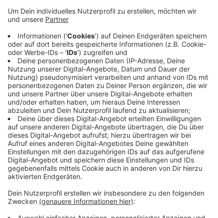
Die Stadt möchte das mit der Deutschen GigaNetz
ändern - und wirbt gerade dafür bei Anwohnern. 15.000
Haushalte in Wickrath und Odenkirchen bekommen die
Chance auf Glasfasernetz. Je nach Interesse könnte
das Glasfasernetz dann auch schon zeitnah gelegt
werden. Um mehr Interessenten zu gewinnen hat die
Deutsche GigaNetz den Zeitraum für das Buchen
eines Anschlusses bis zum 31. Juli 2023 verlängert.
Das schnellere Glasfasernetz soll die Digitalisierung
bei uns vorantreiben, sowohl in Unternehmen als auch
Privathaushalten.
Anzeige