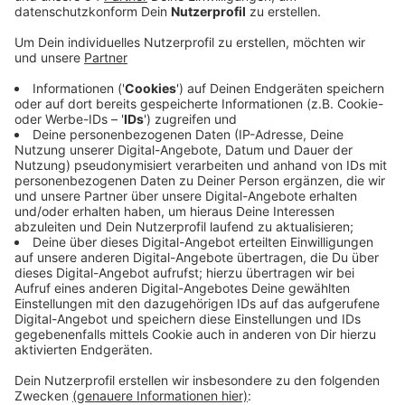
Veröffentlicht:
Donnerstag, 28.04.2022 13:20
Anzeige
Ziel des Girls und Boys Day ist es, dass Jugendliche
die ganze Bandbreite an Berufen kennenlernen, ohne
sich dabei an traditionelle Rollenbilder zu halten.
Mädchen bekommen Einblicke in Berufe, in denen
überwiegend Männer tätig sind- meist sind das Berufe,
in denen Mathe, Informatik, Naturwissenschaften und
Technik eine Rolle spielen. Umgekehrt bekommen
Jungen die Chance, sich weiblich dominierte Branchen,
wie etwa die Berufe von Erziehern oder Sozialarbeitern
anzugucken. Das Ganze wird von der Bundesagentur
für Arbeit organisiert.
Anzeige