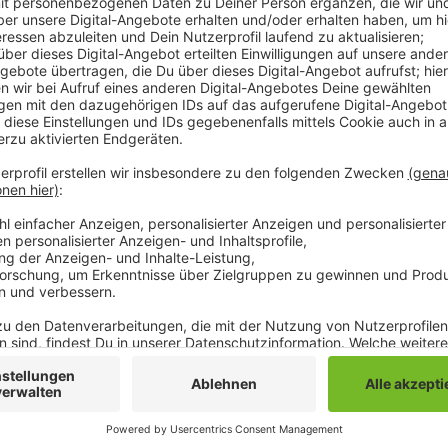
Das beklagt die Gewerkschaft IG-BAU. Sie beruft sic
Arbeit. Demnach pendeln über 40.000 Menschen jed
aus der Stadt heraus.
Gerade in der Baubranche sind laut der Gewerkscha
verbreitet. Es dürfe aber nicht sein, dass Bauarbeit
bauten, sich diese selbst nicht mehr leisten könnten
Anstrengungen bei der Schaffung bezahlbaren Wohnra
kommunale Grundstücke nicht an den Meistbietenden 
sich zu bezahlbaren Mieten verpflichteten. Außerd
staatlich stärker gefördert werden und einmal geba
preisgebunden bleiben.
Anzeige