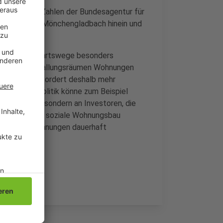
h dabei auf Zahlen der Bundesagentur für
en Tag nach Mönchengladbach hinein und
ft weite Anfahrtswege besonders
er, die in den Ballungsräumen Wohnungen
. Die IG BAU fordert deshalb mehr
ums. Die Politik könne zum Beispiel
verkaufen, sondern an Investoren, die
em müsste der soziale Wohnungsbau
ute Sozialwohnungen dauerhaft