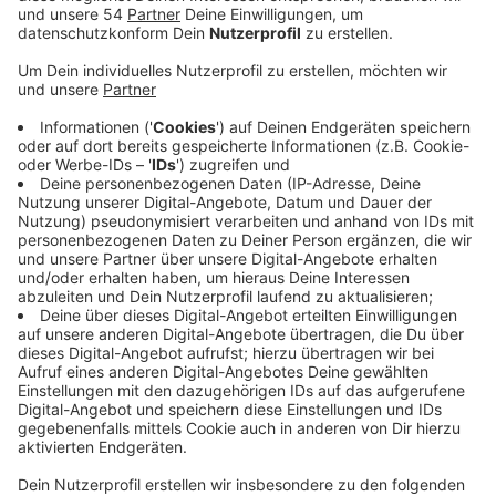
Veröffentlicht:
Freitag, 23.10.2020 07:39
Anzeige
Wegen der steigenden Infektionszahlen schaue man
sich aber schon jetzt nach zusätzlichen, externen
Kräften um. Von den derzeit 77 Mitarbeitern im
Mönchengladbacher Gesundheitsamt kümmern sich
allein etwa 35 nur um die Nachverfolgung von
Kontaktpersonen. Nach Empfehlung von Bund und
Ländern wären zwar rund 65 optimal - laut Stadt sei
das Personal momentan aber noch ausreichend. Das
gelte auch für die Testkapazität in Mönchengladbach.
Angesichts der aktuellen Infektionszahlen hälts das
aber auch nicht für ewig. Deshalb plant die Stadt
gerade, kurzfristig externe Kräfte heranzuziehen. Die
könnten etwa aus den Bewerberlisten für andere Jobs
in der Stadtverwaltung rekrutiert werden. Möglich