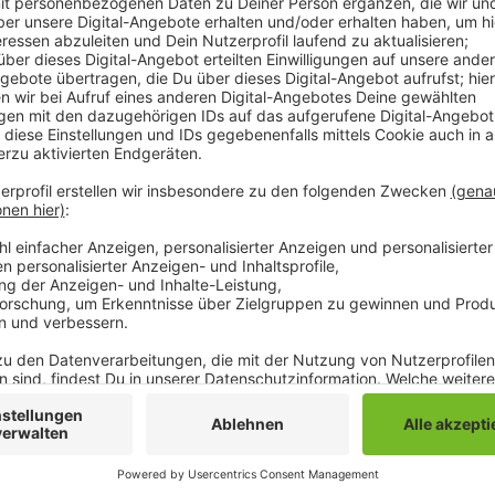
Das fordert die Ampel-Koalition in einem Antrag übe
sollen die aktuellen Gestaltungsrichtlinien überarbei
strengen Vorgaben gelockert werden und Handel un
zur individuellen Gestaltung bekommen. Das begrüßen
Stadt. Denn die jetzigen Gestaltungsrichtlichtlinie
beispielweise dazu welche Stühle und welche Sonne
lasse im Einzelfall oft nicht die passende Lösung fü
Die derzeitigen Richtlinien gelten in Gladbach seit
ausgeweitet.
Anzeige