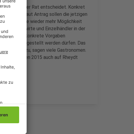
r den heute der Rat entscheidet. Konkret
tet werden. Laut Antrag sollen die jetzigen
d Gastronomie wieder mehr Möglichkeit
 viele Gastwirte und Einzelhändler in der
n machen sehr konkrete Vorgaben
nschirme aufgestellt werden dürfen. Das
r Betroffene zu, sagen viele Gastronomen.
 2006 und wurden 2015 auch auf Rheydt