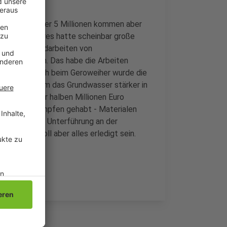
uro kosten. Über 5 Millionen kommen aber
 letzten Jahres hatte scheinbar große
ssten die Erdarbeiten von
eitet werden. Das habe die Arbeiten
rursacht. Auch beim Geroweiher wurde die
 unter anderem das Grundwasser stärker in
on rund einer halben Millionen Euro
ässen zu kämpfen gehabt - Materialen
stellung der Unterführung an der
eptember soll aber alles erledigt sein.