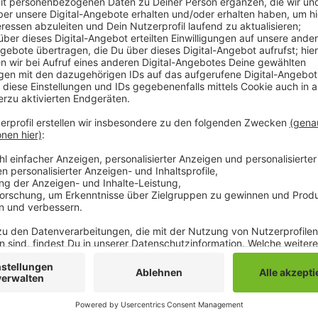
Insgesamt wird das Projekt jetzt rund 7 Millionen E
aus Fördergeldern. Vor allem der Bombenfund im Mai
Auswirkungen auf die Kosten. Den nach dem Fund mu
Sachverständigen einer Kampfmittelräum-Firma begl
verzögert und Mehrkosten von rund 340.000 Euro ve
Stadt vor Herausforderungen gestellt. So habe sich
den Weiher gedrückt als erwartet. Das habe Kosten v
verursacht. Außerdem habe man auch mit Lieferengp
kommen noch immer verspätet an, weshalb die Fertig
Hittastraße länger andauert als geplant. Bis Anfang S
Anzeige