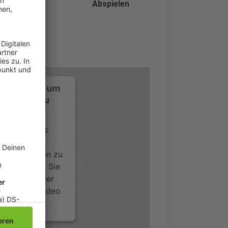
Abspielen
ustimmung, um
-Service zu
ervice eines
ideoinhalte
ce kann Daten zu
 Bitte lesen Sie
timmen Sie der
um dieses Video
.
onen