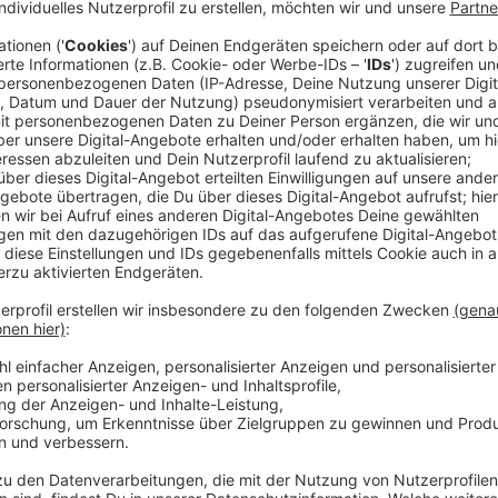
"Das Gold Rush Kid? Das bin ich", erzählt George über
eine Komposition aus zwölf mitreißenden Songs. "Was s
von ihnen genau nach mir klingt."
Nach zwei Blockbuster-Alben, "Wanted On Voyage" (2
die beide in Großbritannien Platz 1 der Albumcharts 
verkauften, war es nun an der Zeit, sich wieder eine
So hat er gemeinsam mit seinem langjährigen Kollab
London geschrieben und produziert. Was er dazu zu sag
Die neue Single "Dance All Over Me" hört ihr auch hier
Anzeige
Kai Klüting
Das Interview mit George Ezra