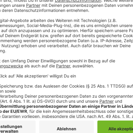
Anzeige
Wir benötigen Ihre Z
den YouTube Video
laden!
Wir verwenden einen S
Drittanbieters, um V
einzubetten. Dieser Servi
Ihren Aktivitäten sammeln.
die Details durch und s
Nutzung des Service zu, 
anzusehen
Mehr Informati