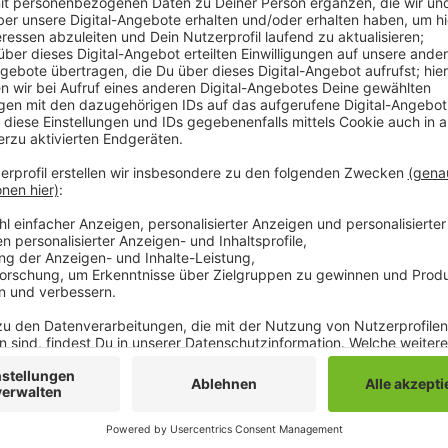
Für die Projekte "Laurentiusgarten" in Odenkirchen u
Schmölderpark soll jetzt noch die Finanzierung gek
stark überwuchert und sollen aufwändig umgestaltet
Förderverein St. Laurentius in den letzten Jahren scho
Fläche mit Geld von der Stadt für Feste, Konzerte un
werden. Der Quartiersgarten St. Johannes am Schmö
Gemüse bekommen und so auch für umliegende Kitas
Treffpunkt werden.
Anzeige