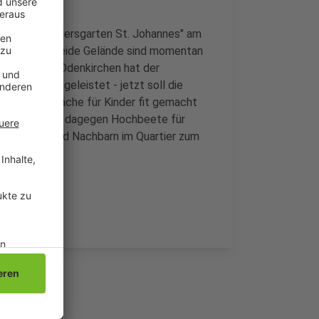
nd den "Quartiersgarten St. Johannes" am
lärt werden. Beide Gelände sind momentan
 werden. In Odenkirchen hat der
n Vorarbeit geleistet - jetzt soll die
d als Spielfläche für Kinder fit gemacht
lderpark soll dagegen Hochbeete für
, Schulen und Nachbarn im Quartier zum