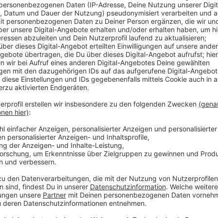
Anzeige
Laut der EGN ist man bis jetzt gut vorangekommen u
Vereinzelt gibt es aber immer noch kleinere Fragen,
Anwohnern, die in einem Bezirk wohnen, in dem die Ge
wurden, die verfügbaren Tonnengrößen zu checken. E
Tonne durch ihren Hauseingang oder in ihren Keller p
Personen erhält automatisch eine 120-Liter-Tonne. F
passen sollte, soll man die EGN kontaktieren. Pro T
Gelbe Tonnen ausgeliefert. Insgesamt werden im g
70.000 Tonnen verteilt.
Kontaktdaten EGN:
info@egn-gelbersack.de
Die Maße der Tonne sind:
• Höhe: 106 cm