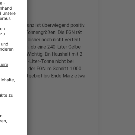
nd die Resonanz ist überwiegend positiv.
 etwa zu den Tonnengrößen. Die EGN rät
lben Tonnen bisher noch nicht verteilt
s geht darum, ob eine 240-Liter Gelbe
assen würde. Wichtig: Ein Haushalt mit 2
alls eine 240-Liter-Tonne nicht bei
ag werden von der EGN im Schnitt 1.000
esamten Stadtgebiet bis Ende März etwa