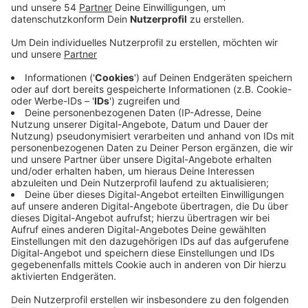
Anzeige
Gegen Rassismus und Diskriminierung am Arbeitsplatz:
Der Preis "Die Gelbe Hand" wird an Auszubildende
verliehen, die sich für die Gleichbehandlung und gegen
Diskriminierung engagieren. Die Schirmherrin des
Preises in diesem Jahr, die IG BAU, ruft die
Mönchengladbacher Azubis dazu auf beim
Wettbewerb mitzumachen. Nirgendwo kämen
Menschen unterschiedlicher Herkunft so nah
zusammen, wie am Arbeitsplatz, so die IG BAU. Die
Gewerkschaft beobachtet mit Sorgen, dass
Populisten und rechte Stimmungsmacher versuchen,
Belegschaften zu spalten und setzt sich für ein
solidarisches Miteinander ein. Der Preis "Die Gelbe
Hand" wird jährlich an Auszubildende vergeben, die sich
für die Vielfalt im Beruf einsetzen und wird mit einem
Preisgeld von 1.000 Euro für den ersten Platz belohnt.