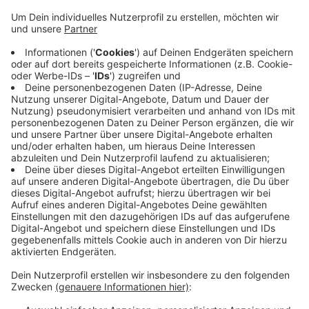
Anzeige
Der Anschlag, bei dem neun Menschen starben, jährt
sich heute zum vierten Mal. Der Integrationsrat lädt
zum Gedenken mit Kranzniederlegung im Stadtwald
ein. So soll ein Zeichen gegen Hass und Hetze und für
ein tolerantes und friedliches Miteinander gesetzt
werden, heißt es. Das Ganze ist um 16:30 Uhr am
Erinnerungsort für die Opfer rechtsextremistischer
und rassistischer Gewalt im Stadtwald geplant - auf
der Rasenfläche gegenüber der Minigolfanlage.
Anzeige