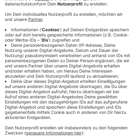
Die Industriegewerkschaft Bauen-Agrar-Umwelt ruft
zum internationalen "Workers' Memorial Day" auf. Auf
dem Bau ist aufgrund der hohen Auftragslage aktuell
besonders viel zu tun, so die Gewerkschaft. Daher
seien es die Arbeitgeber den rund 1900 Beschäftigten
in Mönchengladbach schuldig, sie bestmöglich vor den
Gefahren zu schützen. Etwa durch regelmäßige Tests,
medizinische Masken und Hygienestandards. Gerade in
der Bau-, Land- und Forstwirtschaft seien die
Mitarbeiter aber auch einem besonders hohen
Unfallrisiko ausgesetzt, sagt die Gewerkschaft. Zu
guten Bedingungen zählt laut IG Bau neben dem
Arbeitsschutz auch eine faire Bezahlung. Die
Gewerkschaft setzt sich für ein Lohnplus von 5,3
Prozent in der Branche ein.
Anzeige