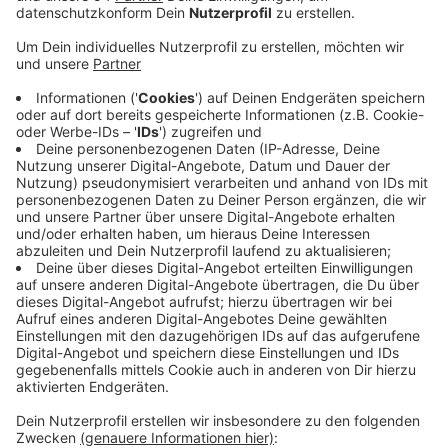
Anzeige
Auch das Jahr 2024 sei mit Umsatzrückgängen
gestartet, heißt es. Grund dafür soll unter anderem die
Rückkehr zum alten Mehrwertsteuersatz von 19
Prozent bei Speisen und Getränken sein. Deshalb
fordert der DEHOGA bessere Arbeitsbedingungen und
die Rückkehr zu sieben Prozent Mehrwertsteuer. Viele
Gastronomen am Niederrhein kämpfen außerdem noch
immer mit den Folgen der Corona-Pandemie. Das
vierte Jahr in Folge haben die Gastronomen 2023
Umsatzverluste gemacht - von -15 Prozent. Damit ist
die Lage immer noch deutlich schlechter als vor
Corona und hat sich auch im Vergleich zum Vorjahr
noch etwas verschlechtert.
Anzeige