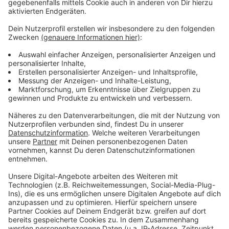
Wir benötigen Ihre
Zustimmung, um den YouTube
Video-Service zu laden!
Wir verwenden einen Service eines
Drittanbieters, um Videoinhalte
einzubetten. Dieser Service kann
Daten zu Ihren Aktivitäten
sammeln. Bitte lesen Sie die
Details durch und stimmen Sie der
Nutzung des Service zu, um dieses
Video anzusehen.
Mehr Informationen
Fünf für Christina Stürmer
Akzeptieren
Anzeige
powered by
Usercentrics Consent