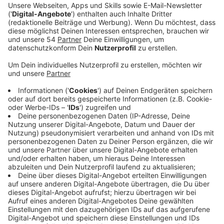
Ein Promi, keine Fragen und fünf
Gegenstände
Anzeige
Wenn ein Popstar, Comedian, Schauspieler oder
Politiker bei uns zu Besuch ist, stellt er sich auch dem
besonderen Video-Interview „Fünf für". Dabei wird
keine einzige Frage gestellt, sondern dem Gast
einfach fünf Dinge in die Hand gedrückt, zu denen er
das erzählt, was ihm als Erstes einfällt. Keine
Standardantworten, keine Promotionaussagen -
sondern ganz persönliche Geschichten - das ist „Fünf
für"!
Anzeige