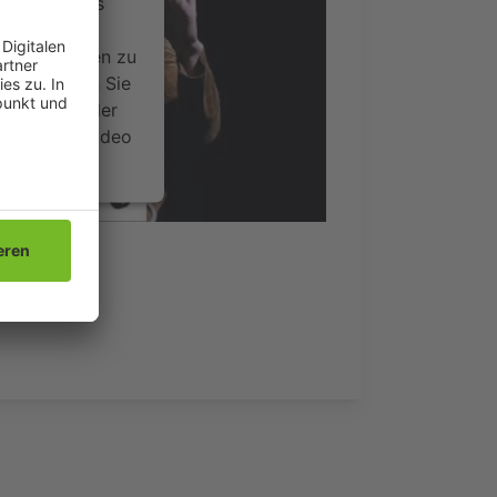
ervice eines
ideoinhalte
ce kann Daten zu
 Bitte lesen Sie
timmen Sie der
um dieses Video
.
onen
nsent Management