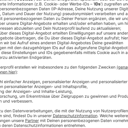
Ein Promi, keine Fragen und fünf Gegenstä
Anzeige
Wenn ein Popstar, Comedian, Schauspieler oder Politik
auch dem besonderen Video-Interview „Fünf für". Dabe
sondern dem Gast einfach fünf Dinge in die Hand ged
als Erstes einfällt. Keine Standardantworten, keine
persönliche Geschichten - das ist „Fünf für"!
Anzeige
Wir benötigen Ihre Z
den YouTube Video
laden!