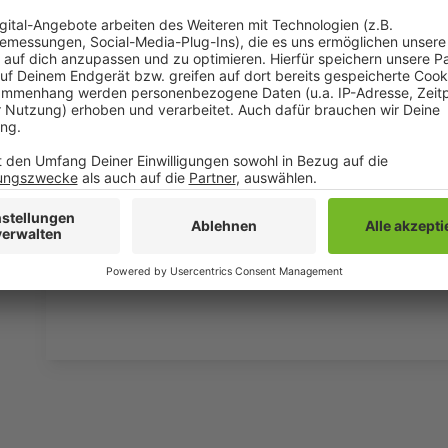
Wir verwenden einen S
Drittanbieters, um V
einzubetten. Dieser Servi
Ihren Aktivitäten sammeln.
die Details durch und s
Nutzung des Service zu, 
anzusehen
Mehr Informati
Fünf für Carolin Kebekus
Akzeptieren
Anzeige
powered by
Usercentrics Co
Platform