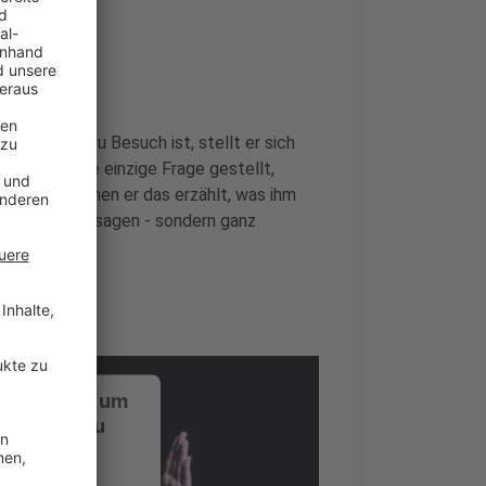
nde
er bei uns zu Besuch ist, stellt er sich
i wird keine einzige Frage gestellt,
rückt, zu denen er das erzählt, was ihm
 Promotionaussagen - sondern ganz
ustimmung, um
-Service zu