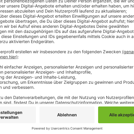
Daraufhin haben die Kultusminister bundesweit in ü
Zwei davon auch bei uns in Mönchengladbach: der Ha
jetzt mit entsprechenden Hinweisschildern ausgezeic
sind Teil der Auszeichnung: auch die gesamte Kultur 
Kulturerbe. Dazu zählen auch das Gestalten, Pflege
passt die Mags die Friedhöfe immer wieder an, um 
werden.
Anzeige