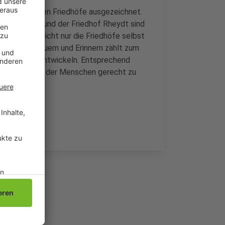
ber 100 Städten Friedhöfe ausgezeichnet.
uptfriedhof und der Friedhof Rheydt sind
hnet. Aber nicht nur die Friedhöfe selbst
rund ums Trauern und Erinnern zählt zum
n und Weiterentwickeln. Entsprechend
den Wünschen der Menschen gerecht zu