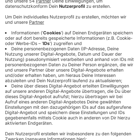
Anzeige
Laut einer Analyse des Landes bekommen Frauen in
Mönchengladbach ihr erstes Kind inzwischen später,
als noch vor einigen Jahren. Während Frauen im Jahr
2010 landesweit im Schnitt dreißigeinhalb Jahre alt
waren, als sie ihr erstes Kind bekamen, sind sie heute
ein gutes Jahr älter. Mütter in Mönchengladbach sind
im NRW-Vergleich noch relativ jung: 29,7 Jahre waren
sie im Schnitt beim ersten Kind. Am jüngsten sind
Mütter in Gelsenkirchen, mit 28,3 Jahren - am ältesten
in Düsseldorf mit über 32 Jahren. Ursache für den
Anstieg könnte sein, dass sich Frauen immer häufiger
erst auf die Karriere und erst dann auf die Familie
konzentrieren wollen. Über die letzten Jahre ist
gleichzeitig die Zahl der Geburten in Mönchengladbach
stark gestiegen: Seit 2010 um etwa 25 Prozent.