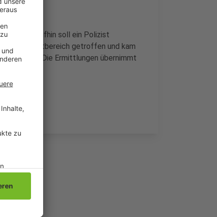
aben. Daraufhin soll ein Polizist
 wurde im Hüftbereich getroffen und kam
olizei nicht. Die Ermittlungen übernimmt