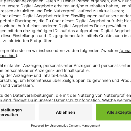
Anzeige
Die Frau soll die Beamten mit zwei Messern bedroht h
geschossen haben, um sich zu verteidigen. Die Frau
in ein Krankenhaus. Lebensgefahr besteht aber laut P
aus Neutralitätsgründen die Polizei Aachen.
Anzeige