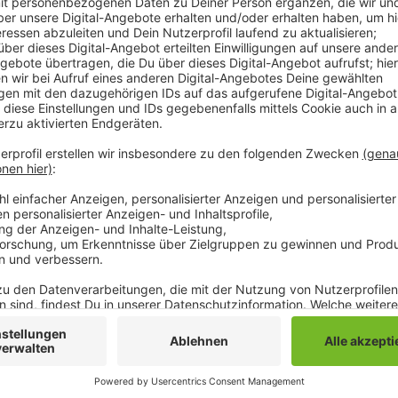
Aus dem städtischen Haushalt werden insgesamt 20
oder Vereine verteilt. Mit dem Geld sollen Veransta
Vorträge, Straßenfeste oder Nachbarschaftsaktione
ab sofort online eingereicht werden. Das Programm d
auch im nächsten Jahr.
Hier der Link zum Antrag:
www.stadt.mg/sozialplanung
Anzeige