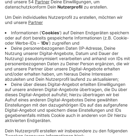
Landes.
Veröffentlicht:
Donnerstag, 11.04.2024 14:09
Anzeige
Bis 2030 gibt es für die Professuren bis zu 1,4
Millionen Euro. Mit dem Programm sollen
Wissenschaftlerinnen unterstützt und auf dem Weg
zur Professur gefördert werden. Ziel ist es, die Zahl an
Professorinnen zu erhöhen und so das Verhältnis
zwischen den Geschlechtern auszugleichen. Für die
Förderung hat die Hochschule Niederrhein ein
Gleichstellungskonzept eingereicht. Dabei geht es
zum Beispiel um eine Überarbeitung der
Zulagenrichtlinie, um einen Gender Pay Gap zu
vermeiden. Deutschlandweit hatten sich 108