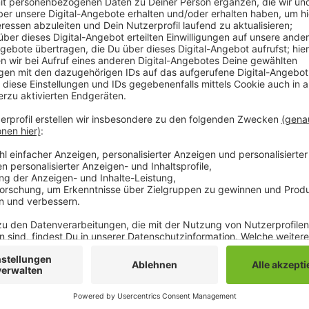
Hintergrund ist ein mittlerweile 5 Jahre alter Antrag
Landungen vorsieht. Weil das Verkehrsministerium Ei
musste der Flughafen nachbessern. Diese neuen Unte
öffentlich ausgelegt werden. Das hat das Ministeri
Anwohner zum einen erneut ihre Bedenken äußern. Z
der Initiative das gesamte Verfahren um Jahre nach 
Düsseldorfer Flughafens will die Initiative in Mönc
Anzeige