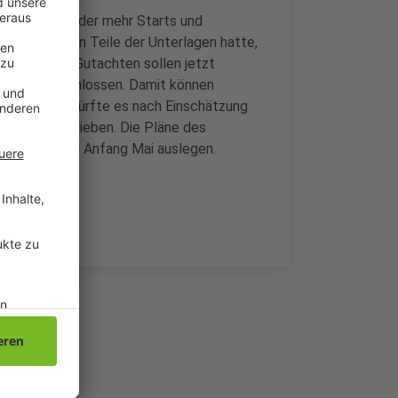
 des Airports, der mehr Starts und
nwände gegen Teile der Unterlagen hatte,
rlagen und Gutachten sollen jetzt
um jetzt beschlossen. Damit können
um anderen dürfte es nach Einschätzung
hinten verschieben. Die Pläne des
hengladbach ab Anfang Mai auslegen.