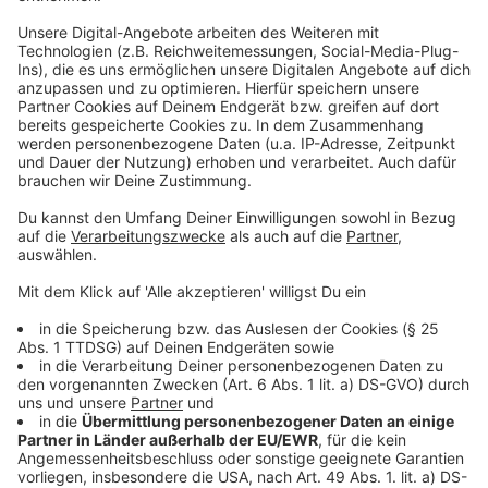
einzubetten. Dieser Service kann
Daten zu Ihren Aktivitäten
sammeln. Bitte lesen Sie die
Details durch und stimmen Sie der
Nutzung des Service zu, um dieses
Video anzusehen.
Mehr Informationen
Musikproduzent Danny soll zehn singende Fischer groß
rausbringen. Doch der Scherz seines Chefs wird
Akzeptieren
plötzlich zu Dannys großem Ziel.
powered by
Usercentrics Consent
Anzeige
Management Platform
©
Copyright Splendid Film GmbH
Was ist eigentlich wichtig im Leben? Beruflicher Erfolg
oder gibt es doch noch mehr?