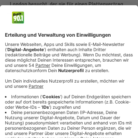
London besucht, der sie für einen Plattenvertrag
gewinnen möchte. Es stellt sich heraus, dass es
sich bei der Aktion nur um einen Scherz seines
Chefs handelt, mit der Zeit glaubt der sonst so
zynische Danny allerdings wirklich daran, dass er
mit der Band einen Hit produzieren könnte. Doch
zuerst fallen Danny und seine Kumpanen im Ort
auf, vor allem negativ. Die Freunde verbringen ein
Junggesellen-Wochenende auf dem Land und
benehmen sich dementsprechend daneben.
Spätestens als die Besucher aus der Großstadt
beim Stand-up-Paddling aus dem Wasser gefischt
werden müssen, sind sie in aller Munde. Ihre Retter
rund um den Fischer Jim (James Purefoy) werden
die Jungs schneller wiedersehen, als sie ahnen,
denn neben ihrer Arbeit geben sie als „Fisherman's
Friends“ Shantys zum Besten. Spontan quartiert
sich Danny im Bed & Breakfast von Jims Tochter
Alwyn (Tuppence Middleton) ein, um so besser um