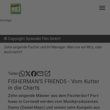
menu
Anzeige
©
Copyright Splendid Film GmbH
Zehn singende Fischer und ihr Manager. Alles nur ein Witz, oder
doch nicht?
mail
open_in_new
Teilen:
FISHERMAN'S FRIENDS - Vom Kutter
in die Charts
Zehn singende Männer aus dem Fischerdorf Port
Isaac in Cornwall werden vom Musikproduzenten
Danny (Daniel Mays) und seinen zehn Kumpels aus