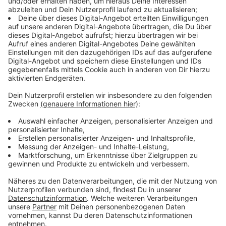
die Gunst der Fischer buhlen zu können. Nachdem
Danny immer mehr Teil der Fischergemeinschaft
und ihrer Angehörigen wird, stellt sich ihm
irgendwann die Frage, was Erfolg wirklich
bedeutet.
Veröffentlicht:
Dienstag, 06.08.2019 12:26
Anzeige
Wir benötigen Ihre
Zustimmung, um den YouTube
Video-Service zu laden!
Wir verwenden einen Service eines
Drittanbieters, um Videoinhalte