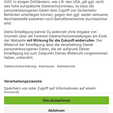
Anzeige
©
Copyright Splendid Film GmbH
Fischer Jim soll mit seinen Jungs groß rauskommen.
Doch wollen sie das wirklich?
Anzeige
Anzeige
Anzeige