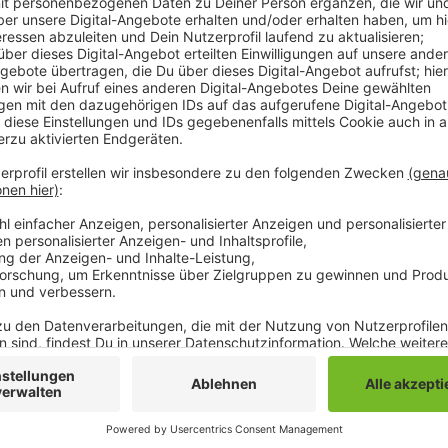
Anzeige
Darunter zum Beispiel die Kosten für den freiwillige
Einreise und die Impfung gegen diverse Krankheiten. 
können Ukrainern diese Angebote damit nun machen, 
impft die Stadt die zu uns geflüchteten Ukrainer sch
können sie sich kostenfrei impfen lassen.
Anzeige