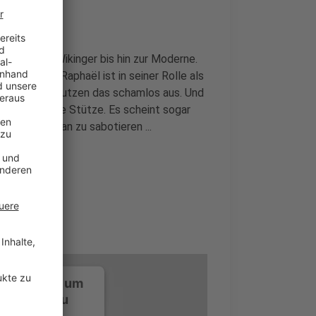
se über die Wikinger bis hin zur Moderne.
en Fiasko. Raphaël ist in seiner Rolle als
Schauspieler nutzen das schamlos aus. Und
t gerade eine Stütze. Es scheint sogar
n Tag Eins an zu sabotieren ...
ustimmung, um
-Service zu