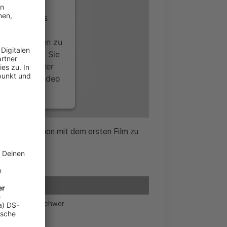
ervice eines
ideoinhalte
ce kann Daten zu
 Bitte lesen Sie
timmen Sie der
um dieses Video
.
onen
r scheint schon mit dem ersten Film zu
nsent Management
sseur hat es schwer.