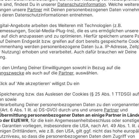
Wir verwenden einen S
Drittanbieters, um V
einzubetten. Dieser Servi
Ihren Aktivitäten sammeln.
die Details durch und s
Nutzung des Service zu, 
anzusehen
Mehr Informati
Raphaëls Traum von der großen Karriere als Regisseu
Akzeptieren
zerplatzen. Kann er das Projekt noch retten?
powered by
Usercentrics Co
Anzeige
Platform
©
Copyright: Netflix
Am Set hat jede eine andere Meinung und der Jungregi