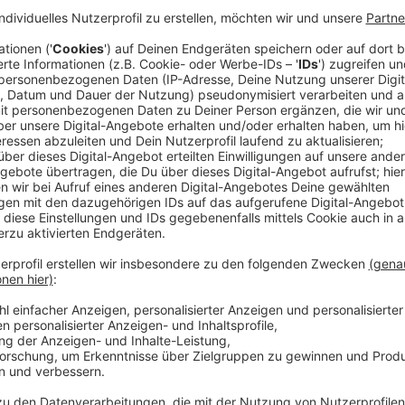
Anzeige
Und damit begibt sich der Jungregisseur auf eine Rei
Doch die Dreharbeiten entwickeln sich schnell zum pur
Regisseur sehr unsicher, die Schauspielerinnen und 
auch der Rest des Teams ist dem Jungregisseur nich
jemanden im Team zu geben, der versucht, den Film vo
Streaming-Dienst: Netflix
Anzeige
Wir benötigen Ihre Z
den YouTube Video
laden!