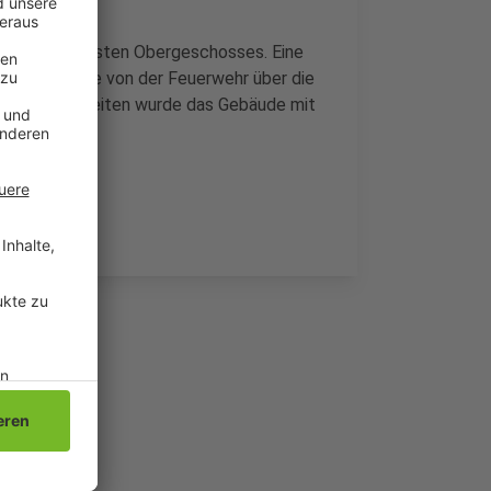
reppen des ersten Obergeschosses. Eine
ar und wurde von der Feuerwehr über die
den Löscharbeiten wurde das Gebäude mit