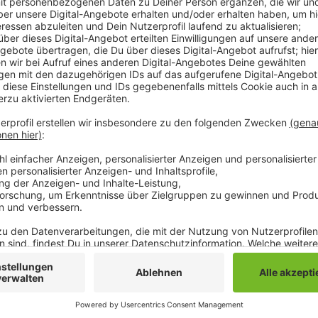
Beim Eintreffen der Feuerwehr brannte es an den T
junge Familie machte sich im Dachgeschoss bemerkb
Drehleiter gerettet. Verletzt wurde niemand. Nach 
einem Hochleistungslüfter vom Rauch befreit.
Anzeige