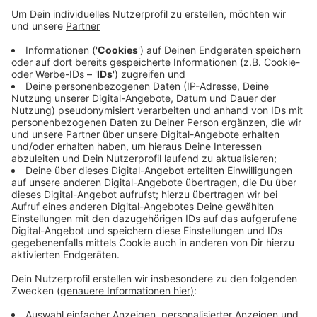
Anzeige
Ermittelt wird nun gegen eine 43-jährige Bewohnerin,
die in einer Erdgeschosswohnung des betroffenen
Hauses lebt. Aufgrund der Rauchentwicklung wurden
in der Nacht von Dienstag auf Mittwoch mehrere
Hausbewohner verletzt. Die verdächtigte Frau sei in
einer psychischen Ausnahmesituation, sagt die
Feuerwehr. Sie wurde in einer Fachklinik untergebracht.
Die Ermittlungen dauern weiter an.
Anzeige