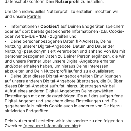
Anzeige
Am Vormittag hatten sich mehrere Protestzüge vom
Klimacamp aus zu mehreren Zufahrtsstraßen des
Tagebaus begeben. Sie sorgten dafür, dass einige
LKW nicht zum Tagebau durch kamen. Weil sie sich
dabei zum Teil auf RWE-Gelände aufhielten, stellte
der Konzern eine Strafanzeige wegen
Hausfriedensbruchs. Die Staatsanwaltschaft
bewertete die Blockaden zudem als Nötigung. Die
Polizei räumte sie und nahm die Personalien auf. Bei 20
Demonstranten war das zunächst nicht möglich. Sie
wurden vorläufig festgenommen, sind inzwischen aber
wieder frei.
Anzeige