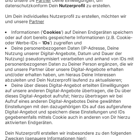
Die Autobahngesellschaft hat auch hier bei uns in der
Region einige Arbeiten geplant, die vor allem
Berufspendler treffen dürfte. Einmal wird ab dem 15.
Juli die A57 für anderthalb Wochen voll gesperrt.
Konkret in Fahrtrichtung Köln zwischen Büttgen und
Neuss-Norf. Das betrifft vor allem
Mönchengladbacher Autofahrer, die in Richtung
Düsseldorf müssen. Gleichzeitig wird auf der A57 auch
ein Stück weiter nördlich - bei Krefeld - weiter an den
neuen Fahrspuren gearbeitet - auch hier dürfte es zur
Ferienzeit öfter mal Stau geben, schätzt die
Autobahngesellschaft. Zum Ende der Sommerferien
starten dann schließlich noch Bauarbeiten auf der A61
in Mönchengladbach. Zwischen Wickrath und
Güdderath wird die A61 ab dem 4. August für vier Tage
auf eine Fahrspur pro Richtung verengt.