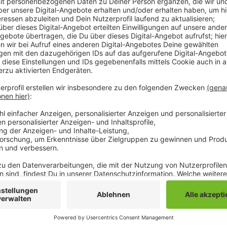
Sie haben versucht, eine falsche Todesanzeige mit
Darin heißt es, er plötzlich und unerwartet gestorb
Sonntag zur Wahl. Der Staatsschutz ist eingeschaltet 
Polizei bestätigt. Die online aufgebene Anzeige ist 
und nicht gedruckt worden.
Anzeige