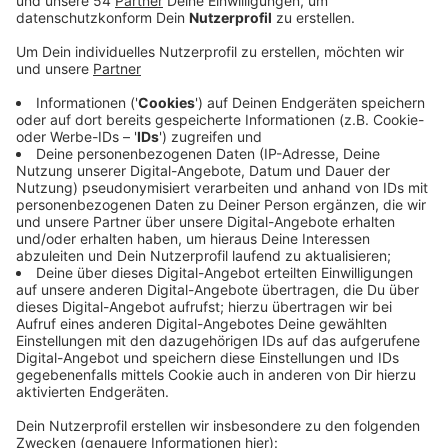
Anzeige
Sie will Arbeitgeber deshalb beim Anwerben von neuen
Kräften schulen. Die Tourismus- und
Gastronomiebranchen seien gezwungen neue Wege zu
gehen, sagt die IHK. Um innovative Impulse zu
vermitteln, hat sie jetzt eine neue Veranstaltung
konzipiert. Im Netzwerk „Tourismus und Gastgewerbe“
geht es vor allem um das Thema „Mitarbeiterbindung“.
Denn nun müssten Mitarbeiter vor allem mit neuen
Arbeitszeitmodellen gelockt werden. Das zeigte sich
bisher - besonders im Gasgewerbe - schwierig: denn in
der Regle wird dann gearbeitet, wenn andere Feiern:
Spät in der Nacht, am Wochenende und auch an
Feiertagen. Deshalb müssten neue Konzepte und
Arbeitszeitmodelle erstellt werden.