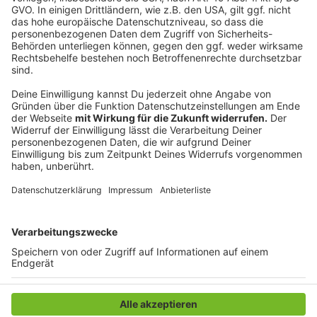
mitverlinkt, sodass ihr nicht nach ihm suchen müsst.
Klickt dazu einfach auf diesen Link.
Das Programm
gibt es auch als App für alle gängigen Smartphones.
Der Wahl-O-Mat kann so häufig wie gewollt
ausgeführt werden, bis am Ende die vielleicht
passende Partei gefunden ist.
Autoren: José Narciandi & Joachim Schultheis
Anzeige
Anzeige
Anzeige