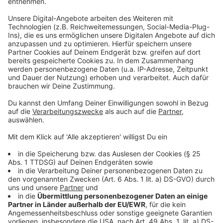
Bereichen Klima, Soziales oder Sicherheit vom
Wahl-O-
Mat
eingeholt.
Nachdem man Stellung bezogen hat, können die
einzelnen Themen noch gewichtet werden - es kann
zum Beispiel festgelegt werden, dass Umweltpolitik
höher soll als Flüchtlingspolitik gewichtet werden soll.
Im Idealfall spuckt der Wahl-O-Mat am Ende
mindestens eine Partei aus, die am ehesten zu den
eigenen Ansichten passt.
Anzeige
Hier gelangt ihr zum Wahl-O-Mat
Anzeige
Wir haben euch als Service den Wahl-O-Mat direkt