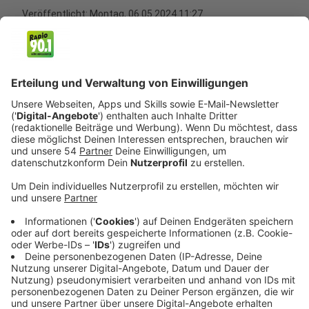
Veröffentlicht:
Montag, 06.05.2024 11:27
Anzeige
Bald wird wieder gewählt, diesmal in ganz Europa. Die
Europawahl steht an und damit die Wahl zu einem
neuen EU-Parlament. Angesichts des Kriegs in der
Ukraine, des Streits über die Verteilung von
Flüchtlingen und des drohenden Rechtsrucks in Europa
eine ziemlich bedeutende Wahl. Passend dazu ist der
Wahl-O-Mat zur Europawahl
veröffentlicht worden.
Anzeige
©
picture alliance/dpa | Andreas Arnold