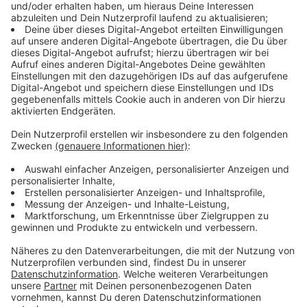
Anzeige
Thesen beziehen sich auf deutsche Parteien
Anzeige
Wie immer wird diese Entscheidungshilfe beim
Wahlvorgang von der Bundeszentrale für Politische
Bildung herausgebracht, so wie bei jeder Landes- oder
Bundestagswahl. Das Prinzip lässt sich daher auch auf
die EU-Wahl übertragen. Denn was zu wissen ist: Die
Thesen im Wahl-O-Mat beziehen sich nur auf die
deutschen Parteien, die ins EU-Parlament wollen.
Insgesamt sind es 38 Aussagen, zu denen eine eigene
Meinung abgegeben werden muss, auch wenn sie
neutral ist. Es gibt beispielsweise folgende These:
'Europa sollte sich in der Welt viel stärker militärisch
engagieren.' Weitere Meinungen werden zu den