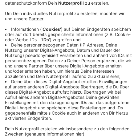
Anzeige
Vom 15. bis zum 22. September gibt es täglich
Aktionen, Diskussionsrunden und Lesungen zur
nachhaltigen und umweltbewussten Mobilität. In
diesem Jahr steht die Mobilitätswoche unter dem
Motto "Hallo Kultur - der öffentliche Raum als Bühne".
Deshalb finden viele der Aktionen auf Parkplätzen,
öffentlichen Plätzen und Straßen statt. Neben der E-
Mobilität steht vor allem auch das Thema
Fahrradfahren im Vordergrund. So wird es zum Beispiel
ein ADFC-Nachtradeln, ein Lastenradrennen und eine
Borussia-Fahrradfahrt im Stadtgebiet geben. Einen
Link zum ganzen Programm der Europäischen
Mobilitätswoche findet ihr
hier
Anzeige