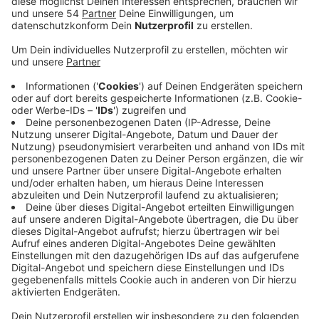
Anzeige
Die Schützen der Bruderschaft Neuwerk und Bettrath
organisieren die und werden von Freitag bis Sonntag
auch mit mehreren Paraden durch die Straßen ziehen.
Dabei gilt die 3G-Regel, man muss also geimpft,
genesen oder negativ getestet sein. Bei den Umzügen
reicht ein Schnelltest, im Festzelt ist ein PCR-Test
nötig. Wegen Corona gab es in den letzten anderthalb
Jahren nur kleinere Ersatz-Events mit Biergarten. Da
die Organisation viel aufwendiger ist als sonst,
erhalten die Schützen Fördergelder vom Land NRW,
sagt Johannes Winz, der Präsident der Bruderschaft.
Schausteller werden in Neuwerk aber nicht dabei sein,
da sonst der komplette Kirmesplatz abgesperrt
werden müsste.