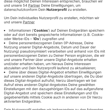
Straßen und Stromausfällen durch eindringendes
Wasser. Drei Schulen sind heute außerdem
geschlossen.
Veröffentlicht:
Mittwoch, 10.09.2025 07:07
Anzeige
Am Schulzentrum Rheindahlen gab es einen Erdrutsch
an einem Bach. Feuerwehr und THW haben einen
Erdwall gebaut und Wasser aus den Gebäuden
gepumpt. Wann das Gymnasium und die Hauptschule
wieder öffnen können, soll sich heute klären. Die
Gesamtschule Espenstraße bleibt wegen eines
vollgelaufenen Technik-Kellers noch zu. An der
ebenfalls betroffenen Will-Sommer-Grundschule geht
der Unterricht heute wieder los. Auch sonst hat
Sturmtief „Walter“ Spuren hinterlassen: Zahlreiche