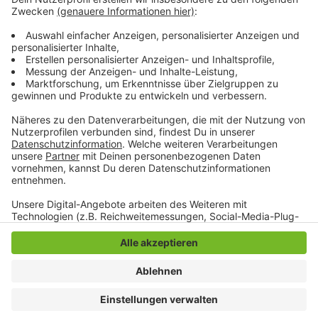
überflutete Straßen, stundenlange Sperrungen,
umgestürzte Bäume, Probleme im Bahnverkehr. Die
mags berichtet außerdem von Schäden in Parks und
auf Friedhöfen.
Anzeige
Anzeige
Anzeige
Anzeige