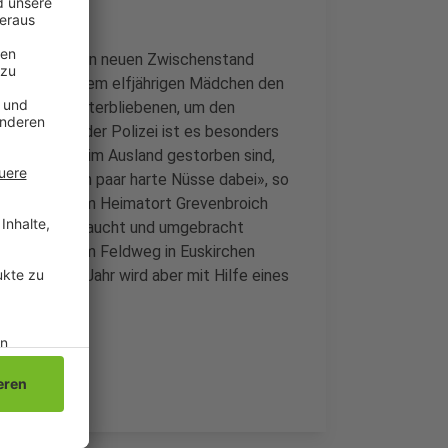
Bonn jetzt einen neuen Zwischenstand
m Mord an dem elfjährigen Mädchen den
er ihren Hinterbliebenen, um den
nen. Laut der Polizei ist es besonders
schließlich im Ausland gestorben sind,
 «Es sind ein paar harte Nüsse dabei», so
i 1996 in ihrem Heimatort Grevenbroich
exuell missbraucht und umgebracht
ernt auf einem Feldweg in Euskirchen
t über einem Jahr wird aber mit Hilfe eines
cht.