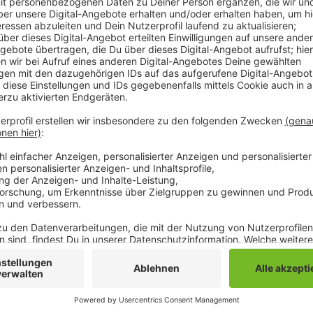
Im Mordfall Claudia Ruf hat die zuständige Polizei 
bekannt gegeben. Demnach fehlen 25 Jahre nach de
Ermittlern noch DNA-Proben von rund 200 Männern od
großangelegten DNA-Massen-Test abschließen zu kön
schwierig, von Männern, die mehrfach umgezogen und 
noch Angehörige für einen DNA-Abgleich zu ermitteln.
die zuständigen Ermittler. Claudia Ruf war am 11. Ma
Hemmerden südwestlich von Düsseldorf entführt, s
worden. Ihre Leiche wurde später 70 Kilometer entf
gefunden. Bis heute ist der Fall nicht aufgeklärt. Sei
Massengentests in der Region nach dem Täter gesu
Anzeige