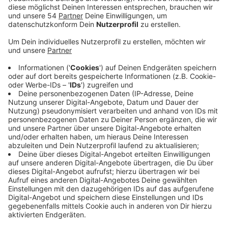
Veröffentlicht:
Montag, 14.10.2024 14:15
Anzeige
So etwa ins Niedersächsische Wunstorf, wo man sich
ebenfalls dafür entschieden hat, den Namen
Hindenburgstraße zu behalten. Erst Anfang des
Monats (02.10.) hatte der Ausschuss für Anregungen
und Beschwerden hier in Mönchengladbach einen
Bürgerantrag abgelehnt, die Hindenburgstraße
umzubenennen. Einerseits, weil eine Umbenennung
aufwändig wäre. Andererseits hat die Stadt bereits
Ende letzten Jahres beschlossen, stattdessen einen
Erinnerungspfad auf der Straße einzurichten. Der soll
die Geschichte und auch die Kritik am ehemaligen
Reichspräsidenten und Namensgeber Paul von
Hindenburg aufarbeiten. Unter anderem seine Rolle bei