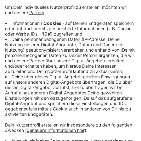
Anzeige
Jetzt fehlen oft auch Hustensäfte oder Antibiotika
für Kinder. Zurzeit würde auch die Pharmazie unter
internationalen Lieferschwierigkeiten leiden. Das sei
auch der Grund, warum es häufig an Flaschen, Blistern
oder Pflastern fehle. Die zusätzlich gestiegenen
Kosten lassen sich laut Apothekerverband nicht eins
zu eins an die Kunden weitergeben und teurere
Medikamente übernehmen auch die Krankenkassen
nicht immer.
Anzeige